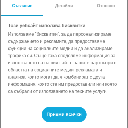
Съгласие
Детайли
Относно
Танцови студиа
Този уебсайт използва бисквитки
Използваме "бисквитки", за да персонализираме
Ако сте танцово студио без значение дали
съдържанието и рекламите, да предоставяме
искате да регистрирате един или повече
функции на социалните медии и да анализираме
участници, моля използвайте бутона по-долу:
трафика си. Също така споделяме информация за
използването на нашия сайт с нашите партньори в
РЕГИСТРАЦИЯ
областта на социалните медии, рекламата и
анализа, които могат да я комбинират с друга
информация, която сте им предоставили или която
са събрали от използването на техните услуги.
Приеми всички