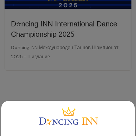
D⭐️ncing INN International Dance
Championship 2025
D⭐️ncing INN Международен Танцов Шампионат
2025 - III издание