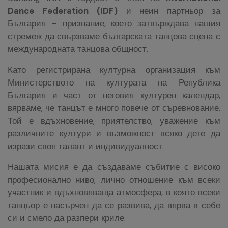
Dance Federation (IDF)
и неин партньор за
България – признание, което затвърждава нашия
стремеж да свързваме българската танцова сцена с
международната танцова общност.
Като регистрирана културна организация към
Министерството на културата на Република
България и част от неговия културен календар,
вярваме, че танцът е много повече от съревнование.
Той е вдъхновение, приятелство, уважение към
различните култури и възможност всяко дете да
изрази своя талант и индивидуалност.
Нашата мисия е да създаваме събитие с високо
професионално ниво, лично отношение към всеки
участник и вдъхновяваща атмосфера, в която всеки
танцьор е насърчен да се развива, да вярва в себе
си и смело да разпери криле.