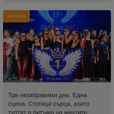
22 ноември 2026 г. в Дом на културата „Искър“
– София . Създадено с идеята да бъде повече
28.11.2025
от състезание, Dancing INN се утвърждава като
международна сцена с изразен стил и класа ,
където уважението към всеки артист и личното
отношение са водещи. В рамките на три дни
сцената събира талантливи изпълнители от
различни държави, обединени от любовта към
танца и желанието да споделят своето изкуство.
Към момента Dancing INN остава единственото
танцово събитие в България, което привлича
Три незабравими дни. Една
толкова значимо международно участие ,
сцена. Стотици сърца, които
събирайки на една сцена артисти от различни
туптят в ритъма на мечтите.