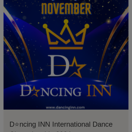
шампионат Dancing INN е част от културния
календар на Министерството на Културата в
Р.България за 2024г с регистрационен номер
94-00-796. Като такава организация, всички
участници притежаващи дипломи от формата,
могат да кандидатстват в проекти , които
обикновенно са към НФК ( Национален Фонд
Култура ) и МК.
D⭐️ncing INN International Dance