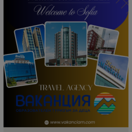
Иванова 💛 GRAND PRIX Победители – най-
of Goodness / Крилата на добрината“ . С нея
да лекува и да обединява. Следете Woman.bg
доброто от Dancing INN 2025 ✨ Ballet & Neo
основателят на шампионата поставя началото
за вълнуващи новини, вдъхновяващи истории и
Classical – Virginia Ballet ✨ Character Dance –
на лична кауза, в която танцът се превръща не
ексклузивни материали от Dancing INN
Балетна школа „Реверанс“ ✨ Lyrical – Vortex
само в изкуство, но и в жест на човечност и
International Dance Championship 2025. Нека
Dance Studio ✨ Ballet & Neo Classical Kids –
съпричастност. Под мотото „Деца даряват
заедно отпразнуваме красотата на танца,
Royal Dance School ✨ Jazz & Musical – Dance
усмивки на деца“ , Dancing INN ще отдели част
силата на духа и магията на доброто!
Studio Amelia ✨ Acro Dance – Tapia Dance
от средствата, събрани от организацията на
House ✨ Bulgarian Music – Swing Dance School
събитието, които ще бъдат дарени на
✨ Ballet Novice – Prima Donna Ballet School ✨
Асоциация на децата с лицеви аномалии “АЛА”
Modern – Ada Dogan Sport Club ✨ Jazz &
– организация, подкрепяща малките герои,
Musical Kids – Танцова работилница ✨ MTV
родени с различия, и техните семейства.
Dance – MTV DANCE с Петко ✨ Contemporary
„Вярвам, че чрез танца можем да създаваме
– Vortex Dance Studio ✨ Latin Show – Финес
повече от движения – можем да създаваме