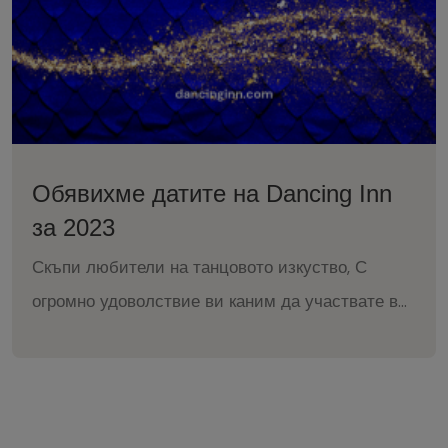
културата на Р.България и събитието ни е част
от културния календар на МК за 2024г. Ние, в
качеството си на организатори, ще се
постараем да ви завладеем с празничен и
състезателен дух още щом прекрачите прага на
залата! 🏆🔮 Събитието ни ще ви даде
Обявихме датите на Dancing Inn
възможността да се състезавате с най-
за 2023
добрите, да покажете своя талант и да получите
Скъпи любители на танцовото изкуство, С
признание за вашата изява! 🌟 ⭐️⭐️⭐️ Dancing
огромно удоволствие ви каним да участвате в
INN INTERNATIONAL DANCE CHAMPIONSHIP
първото издание на международния танцов
предоставя възможност на всички танцови
формат Dancing INN, който ще завладее София
школи, студия и танцьори да се съберат в
за цели 3 дни: на 1, 2 и 3 декември! Очакват ви:
приятелска атмосфера, за да се учат и
⭐️Две танцови лиги – за любители и