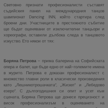
Световно признати професионалисти съставят
съдийския панел на международния танцов
шампионат Dancing INN, който стартира след
броени дни. Участниците в престижното събитие
ще бъдат оценявани от изключителни танцьори и
хореографи, оставили дълбока следа в танцовото
изкуство. Ето някои от тях:
Боряна Петрова
– прима балерина на Софийската
опера и балет, ще бъде едно от най-големите имена
в журито. Петрова е доказан професионалист с
множество главни роли в класически произведения
като „Лешникотрошачката“, „Жизел“ и „Лебедово
езеро“. С дългогодишния си опит и усет към
сцената, Боряна Петрова ще донесе прецизност и
висок професионализъм в оценяването на