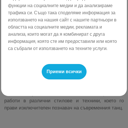
функции на социалните медии и да анализираме
специалност „Театър на движението“, Филип работи
трафика си. Също така споделяме информация за
с хореографи от различни страни и е солист на
използването на нашия сайт с нашите партньори в
Балет Арабеск, а също така е и част от Derida
областта на социалните медии, рекламата и
Dance. Носител на множество награди, сред които
анализа, които могат да я комбинират с друга
ИКАР, Миланов ще бъде основна фигура в
информация, която сте им предоставили или която
съдийския панел със своя опит и креативност в
са събрали от използването на техните услуги.
съвременния танц.
Приеми всички
Валери Миленков
е утвърден танцьор и хореограф,
известен със своите иновативни и смели
постановки. Завършил Националното училище за
танцово изкуство, той е част от Балет Арабеск и
работи в различни стилове и техники, което го
прави изключителен познавач на съвременния танц.